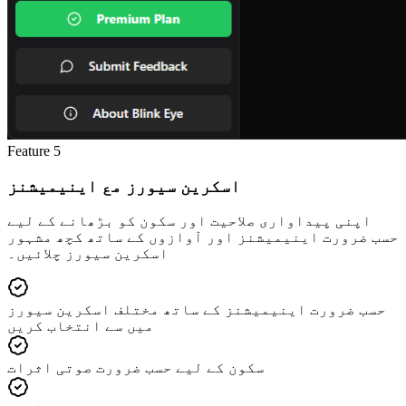
Feature
5
اسکرین سیورز مع اینیمیشنز
اپنی پیداواری صلاحیت اور سکون کو بڑھانے کے لیے
حسب ضرورت اینیمیشنز اور آوازوں کے ساتھ کچھ مشہور
اسکرین سیورز چلائیں۔
حسب ضرورت اینیمیشنز کے ساتھ مختلف اسکرین سیورز
میں سے انتخاب کریں
سکون کے لیے حسب ضرورت صوتی اثرات