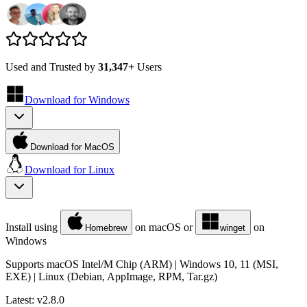
Used and Trusted by
31,347+
Users
Download for
Windows
Download for MacOS
Download for
Linux
Install using
on macOS or
on
Homebrew
winget
Windows
Supports macOS Intel/M Chip (ARM) | Windows 10, 11 (MSI,
EXE) | Linux (Debian, AppImage, RPM, Tar.gz)
Latest:
v2.8.0