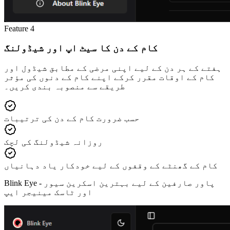
Feature
4
کام کے دن کا سیٹ اپ اور شیڈولنگ
ہفتے کے ہر دن کے لیے اپنی مرضی کے مطابق شیڈول اور
کام کے اوقات مقرر کرکے اپنے کام کے دنوں کی مؤثر
طریقے سے منصوبہ بندی کریں۔
حسب ضرورت کام کے دن کی ترتیبات
روزانہ شیڈولنگ کی لچک
کام کے گھنٹے کے وقفوں کے لیے خودکار یاد دہانیاں
پاور صارفین کے لیے بہترین اسکرین سیور
Blink Eye -
اور ٹاسک مینیجر ایپ