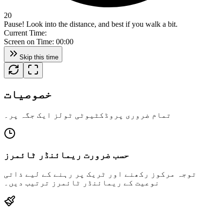
20
Pause! Look into the distance, and best if you walk a bit.
Current Time:
Screen on Time:
00:00
Skip this time
خصوصیات
تمام ضروری پروڈکٹیوٹی ٹولز ایک جگہ پر۔
حسب ضرورت ریمائنڈر ٹائمرز
توجہ مرکوز رکھنے اور ٹریک پر رہنے کے لیے ذاتی
نوعیت کے ریمائنڈر ٹائمرز ترتیب دیں۔