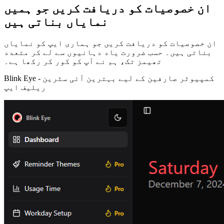
ان خصوصیات کو دریافت کریں جو ہمیں
نمایاں بناتی ہیں
ان خصوصیات کو دریافت کریں جو ہماری ایپ کو نمایاں
بناتی ہیں۔ حسب ضرورت یاد دہانیوں سے لے کر متعدد
تھیمز تک، ہم نے آپ کو کور کر رکھا ہے۔
کمپیوٹر صارفین کے لیے بہترین آئی سٹرین
Blink Eye -
ریلیف ایپ