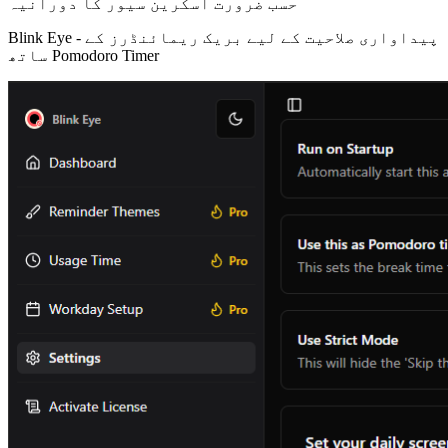
حسب ضرورت اسکرین سیور کا دورانیہ
پیداواری صلاحیت کے لیے بریک ریمائنڈرز کے
Blink Eye -
ساتھ Pomodoro Timer