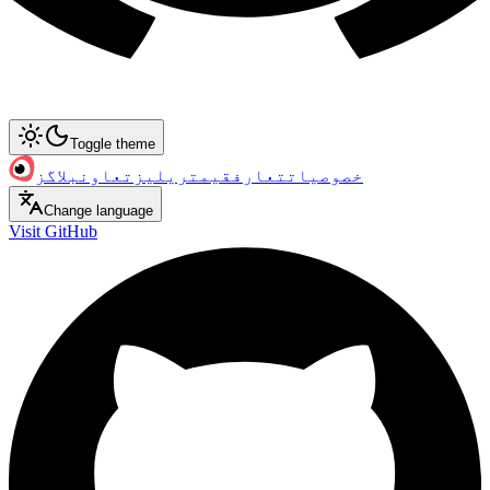
Toggle theme
خصوصیات
تعارف
قیمت
ریلیز
تعاون
بلاگز
Change language
Visit GitHub