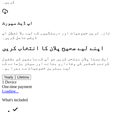
کریں۔
اپ ڈیٹ سپورٹ
تازہ ترین خصوصیات اور درستگیوں کے لیے بلا تعطل اپ
ڈیٹس حاصل کریں۔
اپنے لیے صحیح پلان کا انتخاب کریں
ایک سستا پلان منتخب کریں جو آپ کے سامعین کو مشغول
کرنے، کسٹمر کی وفاداری بنانے اور سیلز بڑھانے کے
لیے بہترین خصوصیات سے بھرا ہو۔
Yearly
Lifetime
1
Device
One-time payment
Loading...
What's included