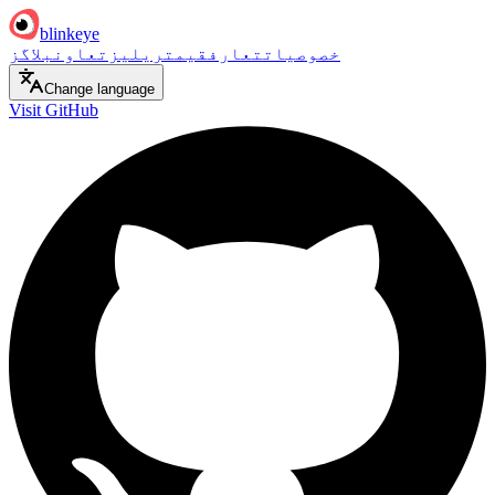
blinkeye
خصوصیات
تعارف
قیمت
ریلیز
تعاون
بلاگز
Change language
Visit GitHub