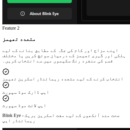
Feature
2
متعدد تھیمز
اپنے مزاج اور کام کی جگہ کے مطابق بنانے کے لیے
ہلکی اور گہری تھیمز کے درمیان سوئچ کریں یا مختلف
قسم کی منفرد رنگ سکیموں میں سے انتخاب کریں۔
انتخاب کرنے کے لیے متعدد ریمائنڈر اسکرین تھیمز
ایپ ڈارک موڈ سپورٹ
ایپ لائٹ موڈ سپورٹ
صحت مند آنکھوں کے لیے مفت اسکرین بریک
Blink Eye -
ریمائنڈر ایپ