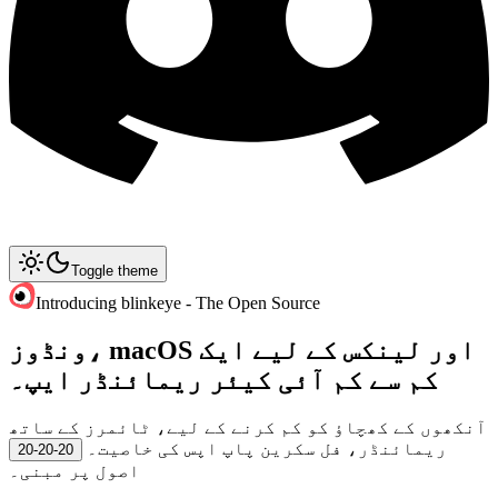
Toggle theme
Introducing blinkeye - The Open Source
ونڈوز، macOS اور لینکس کے لیے ایک
کم سے کم آئی کیئر ریمائنڈر ایپ۔
آنکھوں کے کھچاؤ کو کم کرنے کے لیے، ٹائمرز کے ساتھ
ریمائنڈر، فل سکرین پاپ اپس کی خاصیت۔
20-20-20
اصول پر مبنی۔