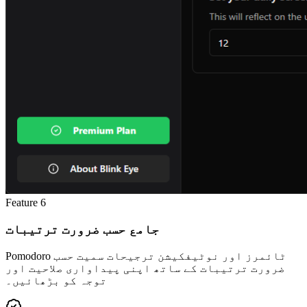
Feature
6
جامع حسب ضرورت ترتیبات
Pomodoro ٹائمرز اور نوٹیفکیشن ترجیحات سمیت حسب
ضرورت ترتیبات کے ساتھ اپنی پیداواری صلاحیت اور
توجہ کو بڑھائیں۔