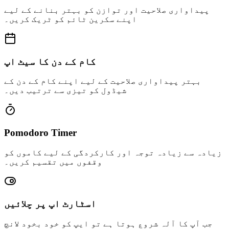
پیداواری صلاحیت اور توازن کو بہتر بنانے کے لیے
اپنے سکرین ٹائم کو ٹریک کریں۔
کام کے دن کا سیٹ اپ
بہتر پیداواری صلاحیت کے لیے اپنے کام کے دن کے
شیڈول کو تیزی سے ترتیب دیں۔
Pomodoro Timer
زیادہ سے زیادہ توجہ اور کارکردگی کے لیے کاموں کو
وقفوں میں تقسیم کریں۔
اسٹارٹ اپ پر چلائیں
جب آپ کا آلہ شروع ہوتا ہے تو ایپ کو خود بخود لانچ