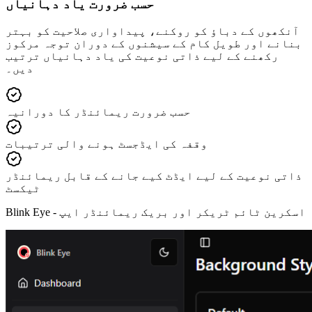
حسب ضرورت یاد دہانیاں
آنکھوں کے دباؤ کو روکنے، پیداواری صلاحیت کو بہتر
بنانے اور طویل کام کے سیشنوں کے دوران توجہ مرکوز
رکھنے کے لیے ذاتی نوعیت کی یاد دہانیاں ترتیب
دیں۔
حسب ضرورت ریمائنڈر کا دورانیہ
وقفہ کی ایڈجسٹ ہونے والی ترتیبات
ذاتی نوعیت کے لیے ایڈٹ کیے جانے کے قابل ریمائنڈر
ٹیکسٹ
اسکرین ٹائم ٹریکر اور بریک ریمائنڈر ایپ
Blink Eye -