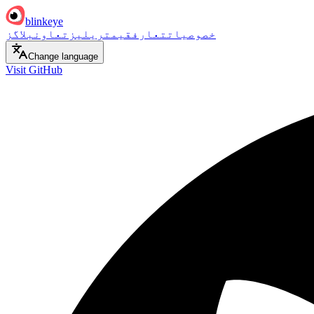
blinkeye
خصوصیات
تعارف
قیمت
ریلیز
تعاون
بلاگز
Change language
Visit GitHub