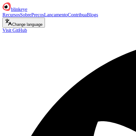
blinkeye
Recursos
Sobre
Preços
Lançamento
Contribua
Blogs
Change language
Visit GitHub