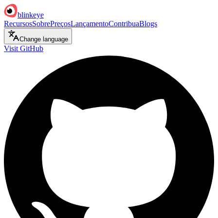
blinkeye
Recursos
Sobre
Preços
Lançamento
Contribua
Blogs
Change language
Visit GitHub