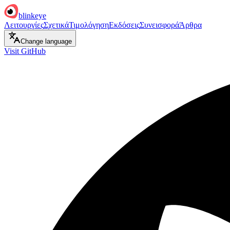
blinkeye
Λειτουργίες
Σχετικά
Τιμολόγηση
Εκδόσεις
Συνεισφορά
Άρθρα
Change language
Visit GitHub