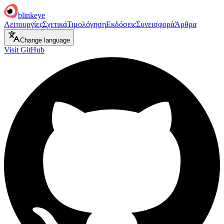
blinkeye
Λειτουργίες
Σχετικά
Τιμολόγηση
Εκδόσεις
Συνεισφορά
Άρθρα
Change language
Visit GitHub