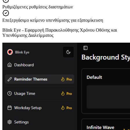
Ρυθμιζόμενες ρυθμίσεις διαστημάτων
Επεξεργάσιμο κείμενο υπενθύμισης για εξατομίκευση
Blink Eye -
Εφαρμογή Παρακολούθησης Χρόνου Οθόνης και
Υπενθύμισης Διαλείμματος