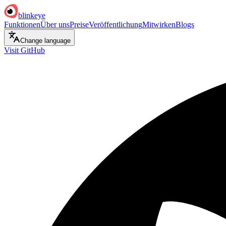
blinkeye
Funktionen
Über uns
Preise
Veröffentlichung
Mitwirken
Blogs
Change language
Visit GitHub