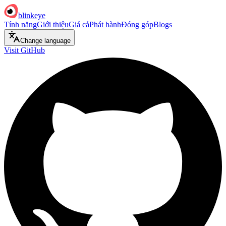
blinkeye
Tính năng
Giới thiệu
Giá cả
Phát hành
Đóng góp
Blogs
Change language
Visit GitHub