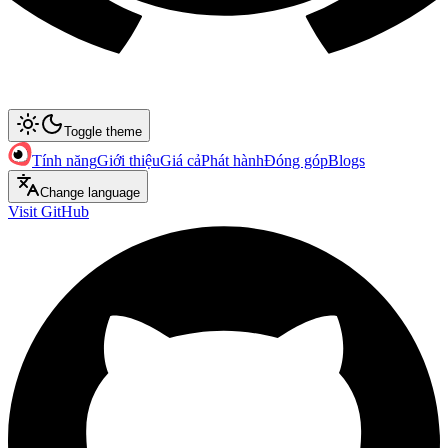
Toggle theme
Tính năng
Giới thiệu
Giá cả
Phát hành
Đóng góp
Blogs
Change language
Visit GitHub