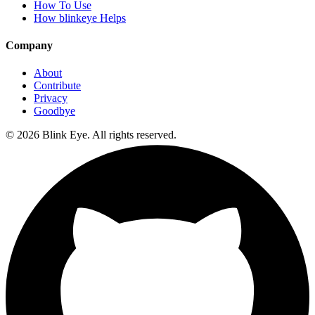
How To Use
How blinkeye Helps
Company
About
Contribute
Privacy
Goodbye
©
2026
Blink Eye. All rights reserved.