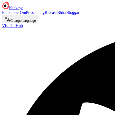
blinkeye
Funktioner
Om
Prissättning
Release
Bidra
Bloggar
Change language
Visit GitHub