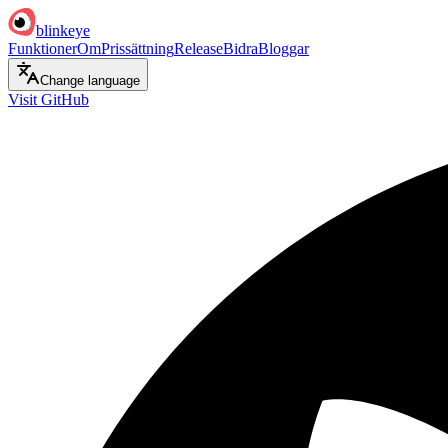
blinkeye
Funktioner
Om
Prissättning
Release
Bidra
Bloggar
Change language
Visit GitHub