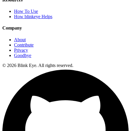
How To Use
How blinkeye Helps
Company
About
Contribute
Privacy
Goodbye
©
2026
Blink Eye. All rights reserved.