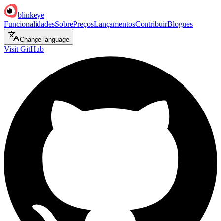
blinkeye
Funcionalidades
Sobre
Preços
Lançamentos
Contribuir
Blogues
Change language
Visit GitHub