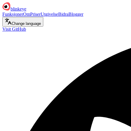
blinkeye
Funksjoner
Om
Priser
Utgivelse
Bidra
Blogger
Change language
Visit GitHub