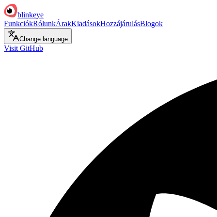
blinkeye
Funkciók
Rólunk
Árak
Kiadások
Hozzájárulás
Blogok
Change language
Visit GitHub