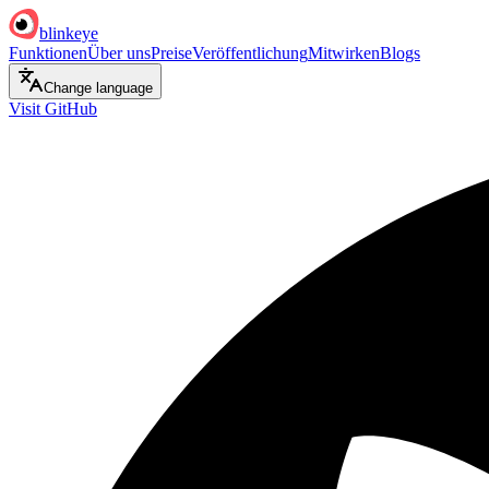
blinkeye
Funktionen
Über uns
Preise
Veröffentlichung
Mitwirken
Blogs
Change language
Visit GitHub