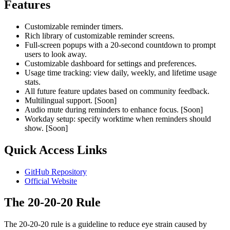
Features
Customizable reminder timers.
Rich library of customizable reminder screens.
Full-screen popups with a 20-second countdown to prompt
users to look away.
Customizable dashboard for settings and preferences.
Usage time tracking: view daily, weekly, and lifetime usage
stats.
All future feature updates based on community feedback.
Multilingual support.
[Soon]
Audio mute during reminders to enhance focus.
[Soon]
Workday setup: specify worktime when reminders should
show.
[Soon]
Quick Access Links
GitHub Repository
Official Website
The 20-20-20 Rule
The 20-20-20 rule is a guideline to reduce eye strain caused by