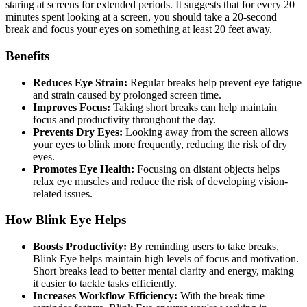
staring at screens for extended periods. It suggests that for every 20
minutes spent looking at a screen, you should take a 20-second
break and focus your eyes on something at least 20 feet away.
Benefits
Reduces Eye Strain:
Regular breaks help prevent eye fatigue
and strain caused by prolonged screen time.
Improves Focus:
Taking short breaks can help maintain
focus and productivity throughout the day.
Prevents Dry Eyes:
Looking away from the screen allows
your eyes to blink more frequently, reducing the risk of dry
eyes.
Promotes Eye Health:
Focusing on distant objects helps
relax eye muscles and reduce the risk of developing vision-
related issues.
How Blink Eye Helps
Boosts Productivity:
By reminding users to take breaks,
Blink Eye helps maintain high levels of focus and motivation.
Short breaks lead to better mental clarity and energy, making
it easier to tackle tasks efficiently.
Increases Workflow Efficiency:
With the break time