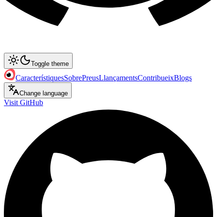
Toggle theme
Característiques
Sobre
Preus
Llançaments
Contribueix
Blogs
Change language
Visit GitHub