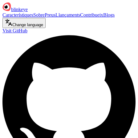
blinkeye
Característiques
Sobre
Preus
Llançaments
Contribueix
Blogs
Change language
Visit GitHub