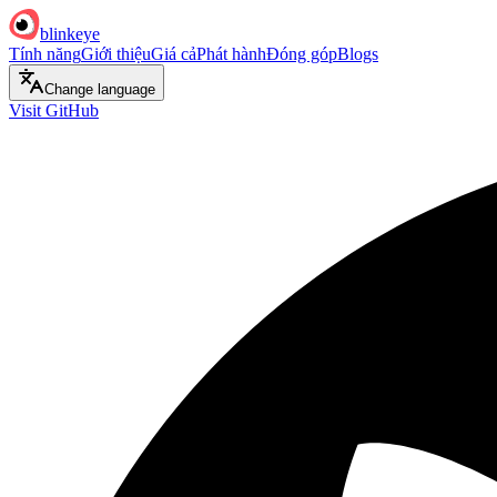
blinkeye
Tính năng
Giới thiệu
Giá cả
Phát hành
Đóng góp
Blogs
Change language
Visit GitHub