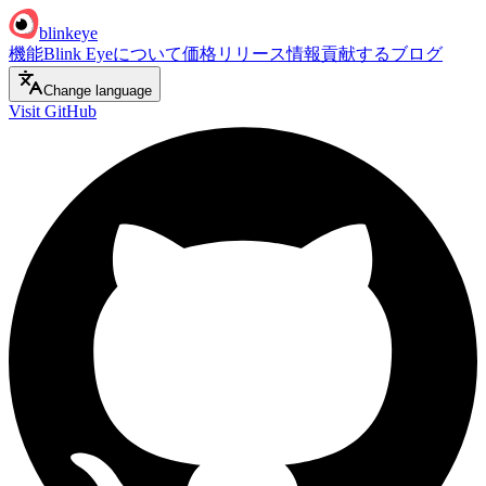
blinkeye
機能
Blink Eyeについて
価格
リリース情報
貢献する
ブログ
Change language
Visit GitHub