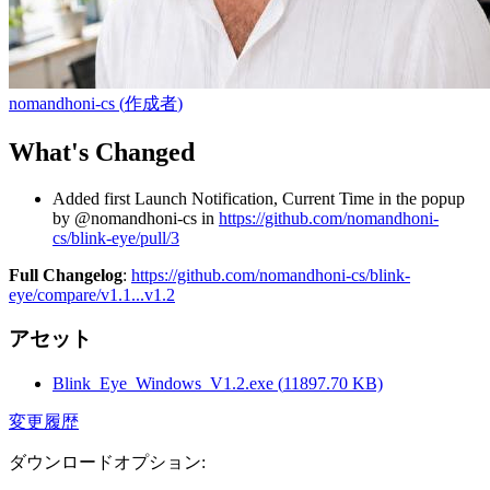
nomandhoni-cs
(
作成者
)
What's Changed
Added first Launch Notification, Current Time in the popup
by @nomandhoni-cs in
https://github.com/nomandhoni-
cs/blink-eye/pull/3
Full Changelog
:
https://github.com/nomandhoni-cs/blink-
eye/compare/v1.1...v1.2
アセット
Blink_Eye_Windows_V1.2.exe
(
11897.70
KB)
変更履歴
ダウンロードオプション
: