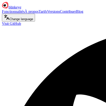
blinkeye
Fonctionnalités
À propos
Tarifs
Versions
Contribuer
Blog
Change language
Visit GitHub